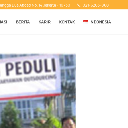
Mangga Dua Abdad No. 14 Jakarta - 10730
021-6265-868
ASI
BERITA
KARIR
KONTAK
INDONESIA