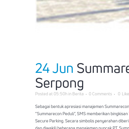
24 Jun
Summarec
Serpong
Posted at 05:50h
in
Berita
0 Comments
0
Lik
Sebagai bentuk apresiasi manajemen Summarecon m
“Summarecon Peduli”, SMS memberikan bingkisan T
Secure Parking. Secara simbolis penyerahan dibe
dan diwakili beberapa manajemen puncak PT. Sum