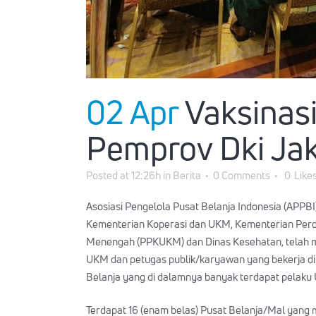
02 Apr
Vaksinasi
Pemprov Dki Jak
Posted at 12:26h
in
Berita
0 Comments
0
Like
Asosiasi Pengelola Pusat Belanja Indonesia (APPB
Kementerian Koperasi dan UKM, Kementerian Perdag
Menengah (PPKUKM) dan Dinas Kesehatan, telah men
UKM dan petugas publik/karyawan yang bekerja di 
Belanja yang di dalamnya banyak terdapat pelaku U
Terdapat 16 (enam belas) Pusat Belanja/Mal yang me