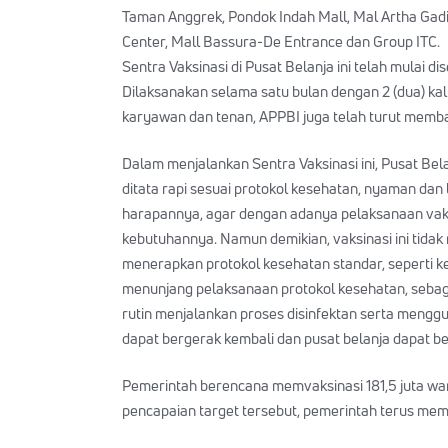
Taman Anggrek, Pondok Indah Mall, Mal Artha Gadin
Center, Mall Bassura-De Entrance dan Group ITC.
Sentra Vaksinasi di Pusat Belanja ini telah mulai d
Dilaksanakan selama satu bulan dengan 2 (dua) kal
karyawan dan tenan, APPBI juga telah turut memba
Dalam menjalankan Sentra Vaksinasi ini, Pusat Be
ditata rapi sesuai protokol kesehatan, nyaman da
harapannya, agar dengan adanya pelaksanaan vaks
kebutuhannya. Namun demikian, vaksinasi ini tida
menerapkan protokol kesehatan standar, seperti 
menunjang pelaksanaan protokol kesehatan, sebagi
rutin menjalankan proses disinfektan serta mengg
dapat bergerak kembali dan pusat belanja dapat be
Pemerintah berencana memvaksinasi 181,5 juta wa
pencapaian target tersebut, pemerintah terus me