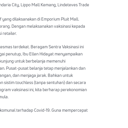
ndaria City, Lippo Mall Kemang, Lindeteves Trade
ff yang dilaksanakan di Emporium Pluit Mall.
bu orang. Dengan melaksanakan vaksinasi kepada
retailer.
esmas terdekat. Beragam Sentra Vaksinasi ini
gai penutup, Ibu Ellen Hidayat menyampaikan
rkunjung untuk berbelanja memenuhi
an. Pusat-pusat belanja tetap menjalankan dan
angan, dan menjaga jarak. Bahkan untuk
n sistim touchless (tanpa sentuhan) dan secara
ram vaksinasi ini, kita berharap perekonomian
mula.
n komunal terhadap Covid-19. Guna mempercepat