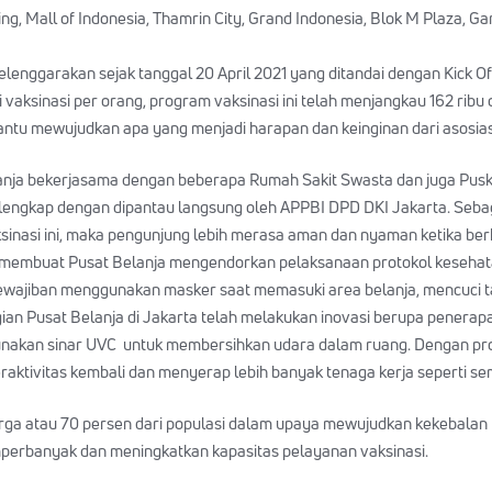
g, Mall of Indonesia, Thamrin City, Grand Indonesia, Blok M Plaza, Ga
iselenggarakan sejak tanggal 20 April 2021 yang ditandai dengan Kick O
i vaksinasi per orang, program vaksinasi ini telah menjangkau 162 ri
ntu mewujudkan apa yang menjadi harapan dan keinginan dari asosiasi 
lanja bekerjasama dengan beberapa Rumah Sakit Swasta dan juga Pusk
n lengkap dengan dipantau langsung oleh APPBI DPD DKI Jakarta. Seba
inasi ini, maka pengunjung lebih merasa aman dan nyaman ketika be
k membuat Pusat Belanja mengendorkan pelaksanaan protokol kesehat
kewajiban menggunakan masker saat memasuki area belanja, mencuci t
an Pusat Belanja di Jakarta telah melakukan inovasi berupa penerapa
unakan sinar UVC untuk membersihkan udara dalam ruang. Dengan prog
raktivitas kembali dan menyerap lebih banyak tenaga kerja seperti se
rga atau 70 persen dari populasi dalam upaya mewujudkan kekebala
mperbanyak dan meningkatkan kapasitas pelayanan vaksinasi.