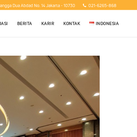
Mangga Dua Abdad No. 14 Jakarta - 10730
021-6265-868
ASI
BERITA
KARIR
KONTAK
INDONESIA