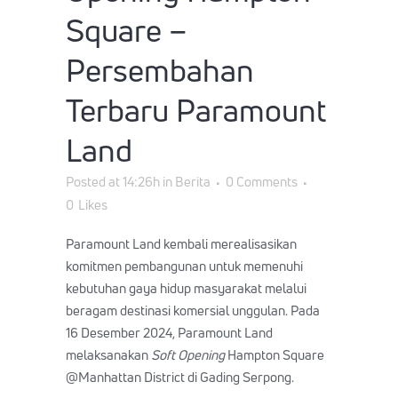
Square –
Persembahan
Terbaru Paramount
Land
Posted at 14:26h
in
Berita
0 Comments
0
Likes
Paramount Land kembali merealisasikan
komitmen pembangunan untuk memenuhi
kebutuhan gaya hidup masyarakat melalui
beragam destinasi komersial unggulan. Pada
16 Desember 2024, Paramount Land
melaksanakan
Soft Opening
Hampton Square
@Manhattan District di Gading Serpong.