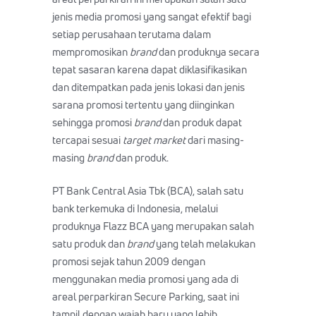
jenis media promosi yang sangat efektif bagi
setiap perusahaan terutama dalam
mempromosikan
brand
dan produknya secara
tepat sasaran karena dapat diklasifikasikan
dan ditempatkan pada jenis lokasi dan jenis
sarana promosi tertentu yang diinginkan
sehingga promosi
brand
dan produk dapat
tercapai sesuai
target market
dari masing-
masing
brand
dan produk.
PT Bank Central Asia Tbk (BCA), salah satu
bank terkemuka di Indonesia, melalui
produknya Flazz BCA yang merupakan salah
satu produk dan
brand
yang telah melakukan
promosi sejak tahun 2009 dengan
menggunakan media promosi yang ada di
areal perparkiran Secure Parking, saat ini
tampil dengan wajah baru yang lebih