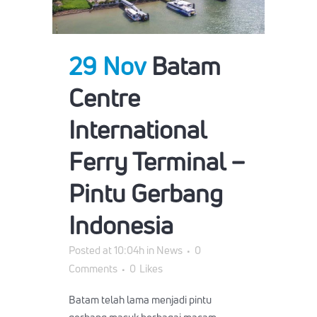
29 Nov
Batam
Centre
International
Ferry Terminal –
Pintu Gerbang
Indonesia
Posted at 10:04h
in
News
0
Comments
0
Likes
Batam telah lama menjadi pintu