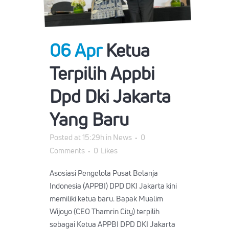
06 Apr
Ketua
Terpilih Appbi
Dpd Dki Jakarta
Yang Baru
Posted at 15:29h
in
News
0
Comments
0
Likes
Asosiasi Pengelola Pusat Belanja
Indonesia (APPBI) DPD DKI Jakarta kini
memiliki ketua baru. Bapak Mualim
Wijoyo (CEO Thamrin City) terpilih
sebagai Ketua APPBI DPD DKI Jakarta