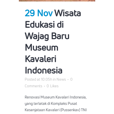
29 Nov
Wisata
Edukasi di
Wajag Baru
Museum
Kavaleri
Indonesia
Posted at 10:05h
in
News
0
Comments
0
Likes
Renovasi Museum Kavaleri Indonesia,
yang terletak di Kompleks Pusat
Kesenjataan Kavaleri (Pussenkav) TNI