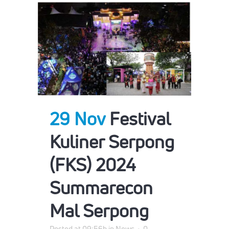
29 Nov
Festival
Kuliner Serpong
(FKS) 2024
Summarecon
Mal Serpong
Posted at 09:56h
in
News
0