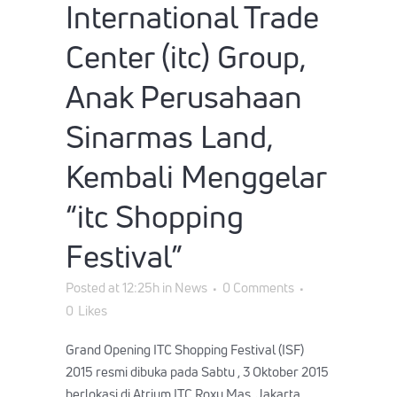
International Trade
Center (itc) Group,
Anak Perusahaan
Sinarmas Land,
Kembali Menggelar
“itc Shopping
Festival”
Posted at 12:25h
in
News
0 Comments
0
Likes
Grand Opening ITC Shopping Festival (ISF)
2015 resmi dibuka pada Sabtu , 3 Oktober 2015
berlokasi di Atrium ITC Roxy Mas, Jakarta