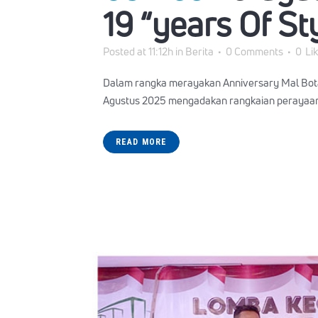
19 “years Of St
Posted at 11:12h
in
Berita
0 Comments
0
Li
Dalam rangka merayakan Anniversary Mal Botani 
Agustus 2025 mengadakan rangkaian perayaan 
READ MORE