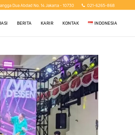
Mangga Dua Abdad No. 14 Jakarta - 10730
021-6265-868
ASI
BERITA
KARIR
KONTAK
INDONESIA